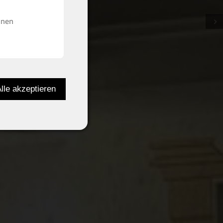
inen
Next