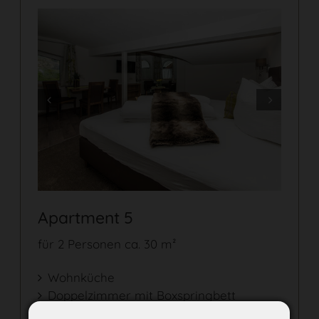
Prev
Next
Apartment 5
für 2 Personen ca. 30 m²
Wohnküche
Doppelzimmer mit Boxspringbett
Dusche/WC, Föhn