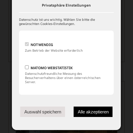
Flat-Kabel-TV
Privatsphäre Einstellungen
Safe
mit Erker
Datenschutz ist uns wichtig. Wählen Sie bitte die
gewünschten Cookies-Einstellungen.
SKIZZE
NOTWENDIG
Zum Betrieb der Website erforderlich
MATOMO WEBSTATISTIK
Datenschutzfreundliche Messung des
Besucherverhaltens über einen österreichischen
Server.
Prev
Next