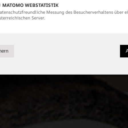
MATOMO WEBSTATISTIK
atenschutzfreundliche Messung des Besucherverhaltens über e
sterreichischen Server.