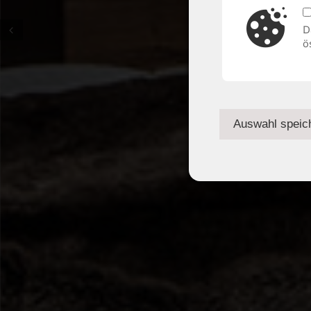
D
Prev
ö