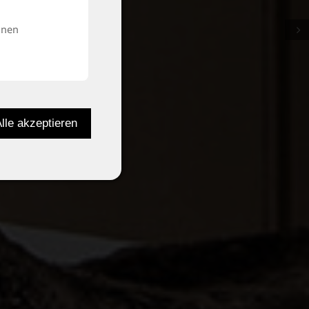
inen
Next